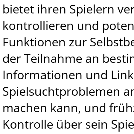
bietet ihren Spielern v
kontrollieren und pote
Funktionen zur Selbstbe
der Teilnahme an besti
Informationen und Link
Spielsuchtproblemen anb
machen kann, und frühz
Kontrolle über sein Spie