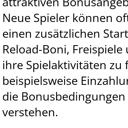
attraktiven Bonusangeb
Neue Spieler können of
einen zusätzlichen Start
Reload-Boni, Freispiele
ihre Spielaktivitäten z
beispielsweise Einzahlu
die Bonusbedingungen s
verstehen.