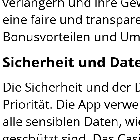
verlängern und ihre G
eine faire und transpar
Bonusvorteilen und Um
Sicherheit und Dat
Die Sicherheit und der 
Priorität. Die App ver
alle sensiblen Daten, w
geschützt sind. Das Casi