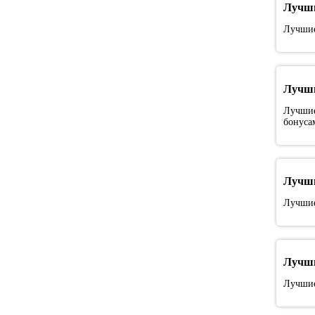
Лучши
Лучшие
Лучши
Лучшие
бонусам
Лучши
Лучшие
Лучши
Лучшие