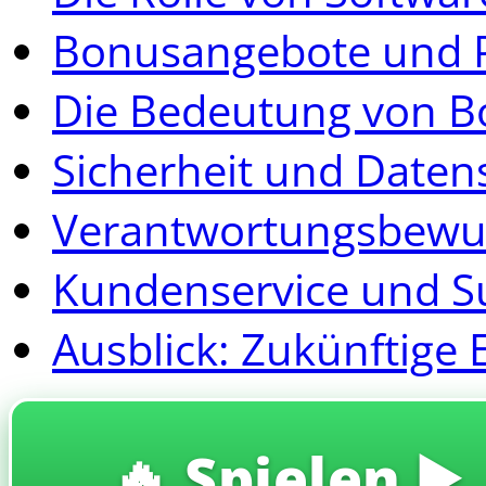
Bonusangebote und P
Die Bedeutung von 
Sicherheit und Datens
Verantwortungsbewus
Kundenservice und Su
Ausblick: Zukünftige
🔥 Spielen ▶️