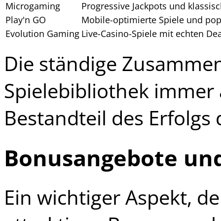
Microgaming
Progressive Jackpots und klassis
Play'n GO
Mobile-optimierte Spiele und pop
Evolution Gaming
Live-Casino-Spiele mit echten De
Die ständige Zusammenar
Spielebibliothek immer a
Bestandteil des Erfolgs
Bonusangebote und
Ein wichtiger Aspekt, de