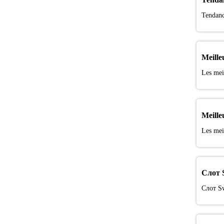
Tendanc
Meille
Les meil
Meille
Les meil
Слот 
Слот Sw