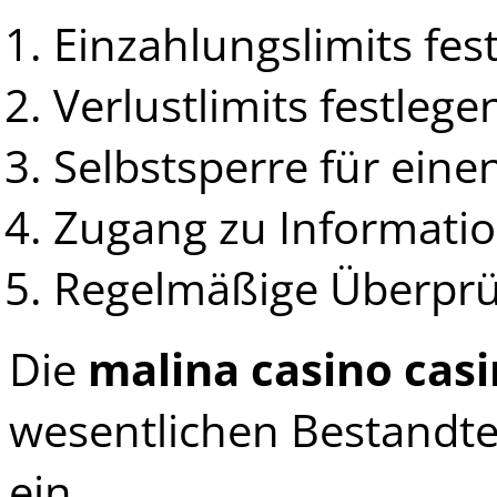
Einzahlungslimits fes
Verlustlimits festlege
Selbstsperre für ein
Zugang zu Informatio
Regelmäßige Überprüf
Die
malina casino cas
wesentlichen Bestandteil
ein.