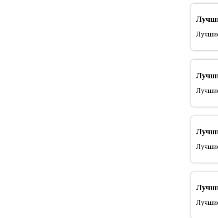
Лучши
Лучшие
Лучши
Лучшие
Лучши
Лучшие
Лучши
Лучшие