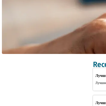
Rec
Лучши
Лучшие
Лучши