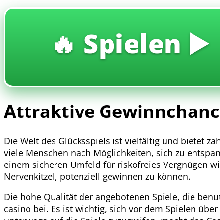
🔥 Spielen ▶️
Attraktive Gewinnchance
Die Welt des Glücksspiels ist vielfältig und bietet
viele Menschen nach Möglichkeiten, sich zu entspann
einem sicheren Umfeld für riskofreies Vergnügen wi
Nervenkitzel, potenziell gewinnen zu können.
Die hohe Qualität der angebotenen Spiele, die benu
casino bei. Es ist wichtig, sich vor dem Spielen ü