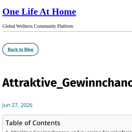
One Life At Home
Global Wellness Community Platform
Back to Blog
Attraktive_Gewinnchan
Jun 27, 2026
Table of Contents