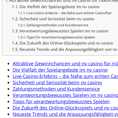
Attraktive Gewinnchancen und nv casino für riskofrei
Die Vielfalt der Spielangebote im nv casino
Live-Casino-Erlebnis – die Nähe zum echten Casinoflair
Sicherheit und Seriosität beim nv casino
Zahlungsmethoden und Kundenservice
Verantwortungsbewusstes Spielen im nv casino
Tipps für verantwortungsbewusstes Spielen
Die Zukunft des Online-Glücksspiels und nv casino
Neueste Trends und die Anpassungsfähigkeit von nv
Attraktive Gewinnchancen und nv casino für ri
Die Vielfalt der Spielangebote im nv casino
Live-Casino-Erlebnis – die Nähe zum echten Cas
Sicherheit und Seriosität beim nv casino
Zahlungsmethoden und Kundenservice
Verantwortungsbewusstes Spielen im nv casin
Tipps für verantwortungsbewusstes Spielen
Die Zukunft des Online-Glücksspiels und nv ca
Neueste Trends und die Anpassungsfähigkeit v