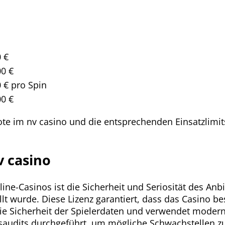
 €
0 €
 € pro Spin
0 €
bote im nv casino und die entsprechenden Einsatzlimit
v casino
ne-Casinos ist die Sicherheit und Seriosität des Anbi
t wurde. Diese Lizenz garantiert, dass das Casino be
die Sicherheit der Spielerdaten und verwendet moder
audits durchgeführt, um mögliche Schwachstellen zu i