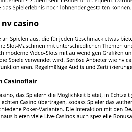
sinoerlebnis zudem sehr flexibel und bequem. Darüber
das Spielerlebnis noch lohnender gestalten können.
 nv casino
te an Spielen aus, die für jeden Geschmack etwas biet
eiche Slot-Maschinen mit unterschiedlichen Themen u
ch moderne Video-Slots mit aufwendigen Grafiken und 
ür die Spiele verwendet wird. Seriöse Anbieter wie n
g funktionieren. Regelmäßige Audits und Zertifizierung
n Casinoflair
asino, das Spielern die Möglichkeit bietet, in Echtzei
echten Casino übertragen, sodass Spieler das authent
rschiedene Poker-Varianten. Die Interaktion mit den 
aus bieten viele Live-Casinos auch spezielle Bonusan