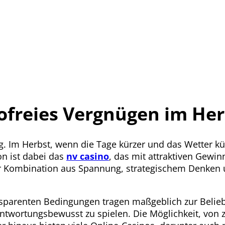
ofreies Vergnügen im Her
ng. Im Herbst, wenn die Tage kürzer und das Wetter k
on ist dabei das
nv casino
, das mit attraktiven Gewi
n der Kombination aus Spannung, strategischem Denke
ansparenten Bedingungen tragen maßgeblich zur Belieb
rantwortungsbewusst zu spielen. Die Möglichkeit, von