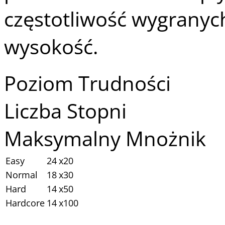
częstotliwość wygranych
wysokość.
Poziom Trudności
Liczba Stopni
Maksymalny Mnożnik
Easy
24
x20
Normal
18
x30
Hard
14
x50
Hardcore
14
x100