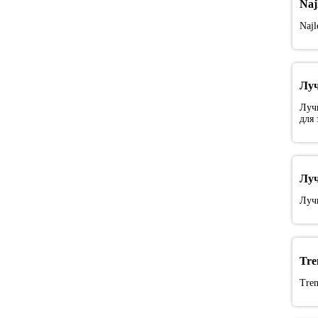
Naj
Najl
Луч
Луч
для 
Луч
Лучш
Tre
Tren