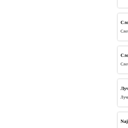
Сло
Слот
Сло
Слот
Луч
Луч
Naj