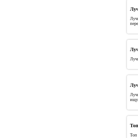
Луч
Луч
пере
Луч
Лучш
Луч
Луч
ищу
Топ
Топ