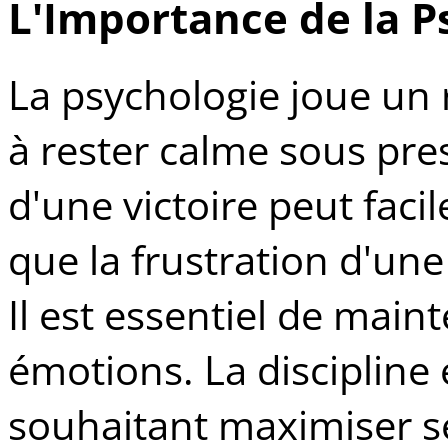
L'Importance de la P
La psychologie joue un r
à rester calme sous pres
d'une victoire peut faci
que la frustration d'une
Il est essentiel de maint
émotions. La discipline 
souhaitant maximiser s