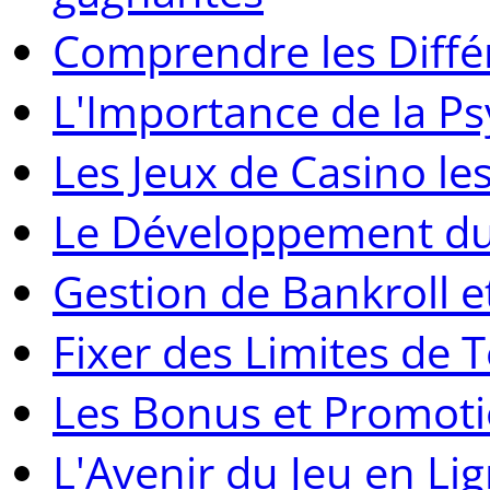
Comprendre les Différ
L'Importance de la P
Les Jeux de Casino le
Le Développement du 
Gestion de Bankroll e
Fixer des Limites de 
Les Bonus et Promoti
L'Avenir du Jeu en Li