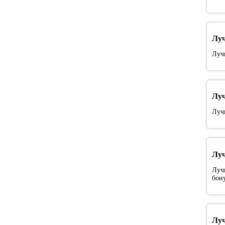
Луч
Луч
Луч
Лучш
Луч
Луч
бону
Луч