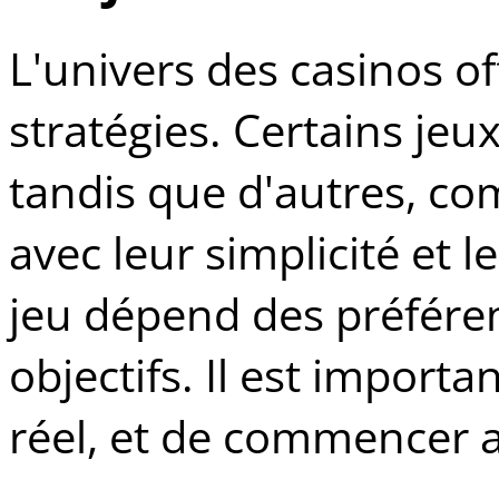
L'univers des casinos o
stratégies. Certains jeu
tandis que d'autres, co
avec leur simplicité et 
jeu dépend des préféren
objectifs. Il est import
réel, et de commencer a