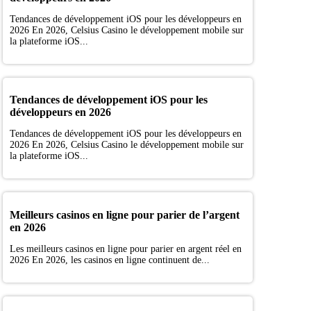
Tendances de développement iOS pour les développeurs en
2026 En 2026, Celsius Casino le développement mobile sur
la plateforme iOS...
Tendances de développement iOS pour les
développeurs en 2026
Tendances de développement iOS pour les développeurs en
2026 En 2026, Celsius Casino le développement mobile sur
la plateforme iOS...
Meilleurs casinos en ligne pour parier de l’argent
en 2026
Les meilleurs casinos en ligne pour parier en argent réel en
2026 En 2026, les casinos en ligne continuent de...