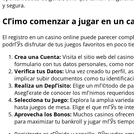
y segura.
CГіmo comenzar a jugar en un ca
El registro en un casino online puede parecer comp
podrГЎs disfrutar de tus juegos favoritos en poco t
Crea una Cuenta:
Visita el sitio web del casin
formulario con tus datos personales, como nomb
Verifica tus Datos:
Una vez creado tu perfil, as
implicar subir documentos como tu identificac
Realiza un DepГіsito:
Elige un mГ©todo de pag
AsegГєrate de conocer los mГ­nimos requeridos
Selecciona tu Juego:
Explora la amplia varied
hasta juegos de mesa. Elige el que mГЎs te inte
Aprovecha los Bonos:
Muchos casinos ofrecen 
para maximizar tu bankroll y jugar mГЎs tiemp
Registrarte es rГЎpido y sencillo, ВЎpuedes e