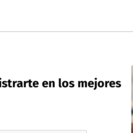
istrarte en los mejores