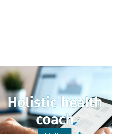
Holistic health
coach