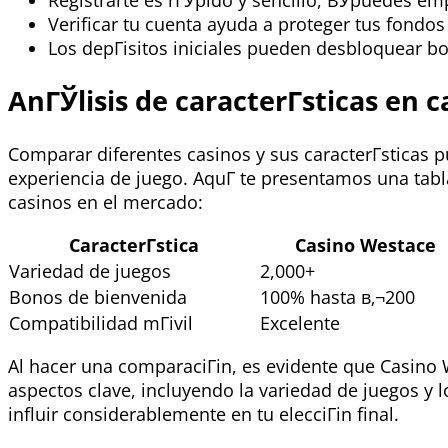
Verificar tu cuenta ayuda a proteger tus fondo
Los depГіsitos iniciales pueden desbloquear b
AnГЎlisis de caracterГ­sticas en 
Comparar diferentes casinos y sus caracterГ­sticas
experiencia de juego. AquГ­ te presentamos una tabla
casinos en el mercado:
CaracterГ­stica
Casino Westace
Variedad de juegos
2,000+
Bonos de bienvenida
100% hasta в‚¬200
Compatibilidad mГіvil
Excelente
Al hacer una comparaciГіn, es evidente que Casino 
aspectos clave, incluyendo la variedad de juegos y 
influir considerablemente en tu elecciГіn final.