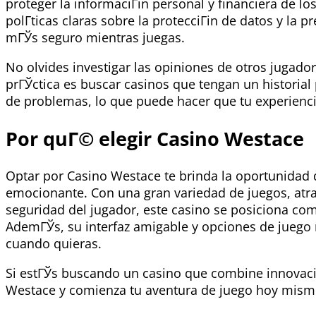
proteger la informaciГіn personal y financiera de lo
polГ­ticas claras sobre la protecciГіn de datos y la p
mГЎs seguro mientras juegas.
No olvides investigar las opiniones de otros jugador
prГЎctica es buscar casinos que tengan un historial po
de problemas, lo que puede hacer que tu experienc
Por quГ© elegir Casino Westace
Optar por Casino Westace te brinda la oportunidad d
emocionante. Con una gran variedad de juegos, atr
seguridad del jugador, este casino se posiciona co
AdemГЎs, su interfaz amigable y opciones de juego
cuando quieras.
Si estГЎs buscando un casino que combine innovaciГі
Westace y comienza tu aventura de juego hoy mismo