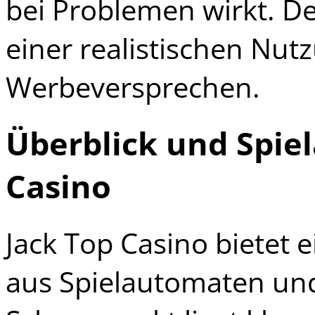
bei Problemen wirkt. De
einer realistischen Nutz
Werbeversprechen.
Überblick und Spiel
Casino
Jack Top Casino bietet 
aus Spielautomaten und