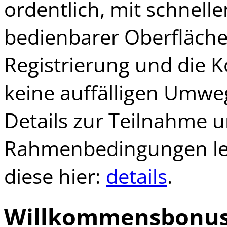
ordentlich, mit schnell
bedienbarer Oberfläche
Registrierung und die K
keine auffälligen Umw
Details zur Teilnahme 
Rahmenbedingungen les
diese hier:
details
.
Willkommensbonus 