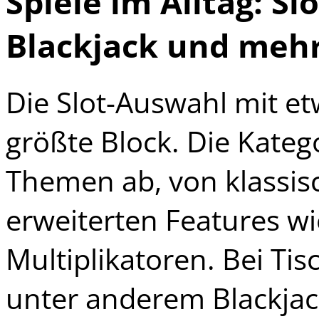
Spiele im Alltag: Sl
Blackjack und meh
Die Slot-Auswahl mit et
größte Block. Die Kate
Themen ab, von klassisc
erweiterten Features wi
Multiplikatoren. Bei Ti
unter anderem Blackjac