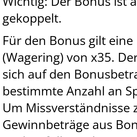
Wichtig: Der Bonus ist
gekoppelt.
Für den Bonus gilt ein
(Wagering) von x35. De
sich auf den Bonusbetra
bestimmte Anzahl an Sp
Um Missverständnisse 
Gewinnbeträge aus Bon