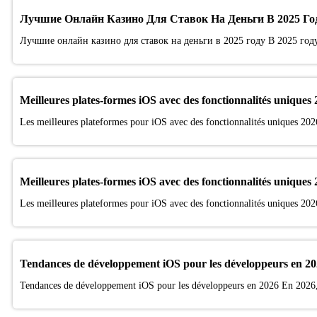
Лучшие Онлайн Казино Для Ставок На Деньги В 2025 Го
Лучшие онлайн казино для ставок на деньги в 2025 году В 2025 год
Meilleures plates-formes iOS avec des fonctionnalités uniques
Les meilleures plateformes pour iOS avec des fonctionnalités uniques 202
Meilleures plates-formes iOS avec des fonctionnalités uniques
Les meilleures plateformes pour iOS avec des fonctionnalités uniques 202
Tendances de développement iOS pour les développeurs en 2
Tendances de développement iOS pour les développeurs en 2026 En 2026, 