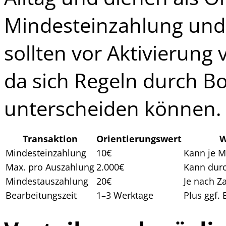
Mindesteinzahlung und
sollten vor Aktivierung
da sich Regeln durch 
unterscheiden können.
Transaktion
Orientierungswert
W
Mindesteinzahlung
10€
Kann je 
Max. pro Auszahlung
2.000€
Kann durc
Mindestauszahlung
20€
Je nach 
Bearbeitungszeit
1–3 Werktage
Plus ggf. 