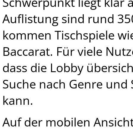
Schwerpunkt liegt klar a
Auflistung sind rund 35
kommen Tischspiele wie
Baccarat. Für viele Nutz
dass die Lobby übersich
Suche nach Genre und S
kann.
Auf der mobilen Ansich