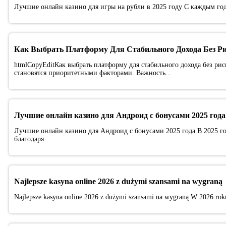
Лучшие онлайн казино для игры на рубли в 2025 году С каждым год
Как Выбрать Платформу Для Стабильного Дохода Без Р
htmlCopyEditКак выбрать платформу для стабильного дохода без рис
становятся приоритетными факторами. Важность...
Лучшие онлайн казино для Андроид с бонусами 2025 года
Лучшие онлайн казино для Андроид с бонусами 2025 года В 2025 г
благодаря...
Najlepsze kasyna online 2026 z dużymi szansami na wygraną
Najlepsze kasyna online 2026 z dużymi szansami na wygraną W 2026 roku 