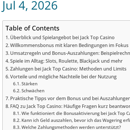
Jul 4, 2026
Table of Contents
Überblick und Spielangebot bei Jack Top Casino
Willkommensbonus mit klaren Bedingungen im Fokus
Umsatzregeln und Bonus-Auszahlungen: Beispielrech
Spiele im Alltag: Slots, Roulette, Blackjack und mehr
Zahlungen bei Jack Top Casino: Methoden und Limits
Vorteile und mögliche Nachteile bei der Nutzung
Stärken
Schwächen
Praktische Tipps vor dem Bonus und bei Auszahlunge
FAQ zu Jack Top Casino: Häufige Fragen kurz beantwor
Wie funktioniert die Bonusaktivierung bei Jack Top C
Kann ich Geld auszahlen, bevor ich das Wagering erfü
Welche Zahlungsmethoden werden unterstützt?