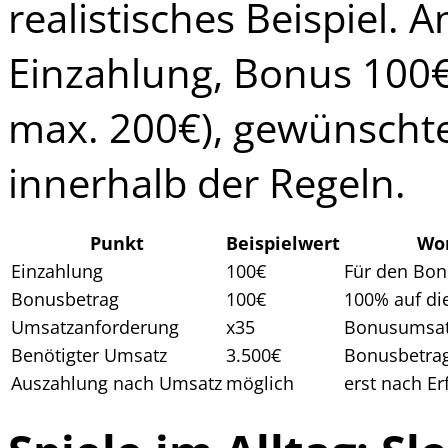
realistisches Beispiel.
Einzahlung, Bonus 100€
max. 200€), gewünschter
innerhalb der Regeln.
Punkt
Beispielwert
Wor
Einzahlung
100€
Für den Bo
Bonusbetrag
100€
100% auf di
Umsatzanforderung
x35
Bonusumsat
Benötigter Umsatz
3.500€
Bonusbetrag
Auszahlung nach Umsatz
möglich
erst nach E