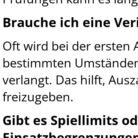
Brauche ich eine Ver
Oft wird bei der ersten
bestimmten Umständen 
verlangt. Das hilft, Au
freizugeben.
Gibt es Spiellimits o
Einsatzbegrenzunge