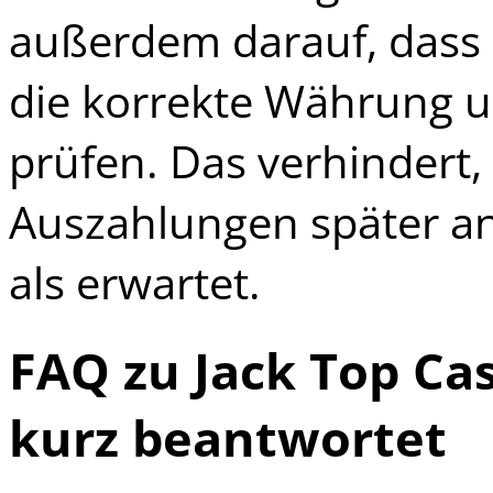
außerdem darauf, dass 
die korrekte Währung u
prüfen. Das verhindert,
Auszahlungen später an
als erwartet.
FAQ zu Jack Top Ca
kurz beantwortet