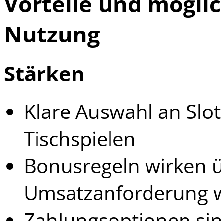
Vorteile und möglic
Nutzung
Stärken
Klare Auswahl an Slo
Tischspielen
Bonusregeln wirken 
Umsatzanforderung w
Zahlungsoptionen sin