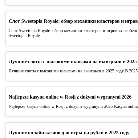
Слот Sweetopia Royale: обзор механики кластеров и игро
Слот Sweetopia Royale: обзор механики кластеров и игровых особен
Sweetopia Royale —...
Лучшие слоты с высокими шансами на выигрыш в 2025 
Лучшие слоты с высокими шансами на выигрыш в 2025 году В 2025
Najlepsze kasyna online w Rosji z dużymi wygranymi 2026
Najlepsze kasyna online w Rosji z dużymi wygranymi 2026 Kasyna online p
Лучшие онлайн казино для игры на рубли в 2025 году