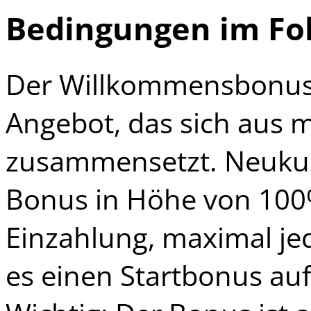
Bedingungen im Fo
Der Willkommensbonus i
Angebot, das sich aus 
zusammensetzt. Neukun
Bonus in Höhe von 100%
Einzahlung, maximal jed
es einen Startbonus auf