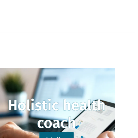
Holistic health
coach