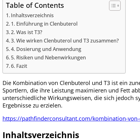
Table of Contents
Inhaltsverzeichnis
1. Einführung in Clenbuterol
2. Was ist T3?
3. Wie wirken Clenbuterol und T3 zusammen?
4. Dosierung und Anwendung
5. Risiken und Nebenwirkungen
6. Fazit
Die Kombination von Clenbuterol und T3 ist ein z
Sportlern, die ihre Leistung maximieren und Fett 
unterschiedliche Wirkungsweisen, die sich jedoch 
Ergebnisse zu erzielen.
https://pathfinderconsultant.com/kombination-von-
Inhaltsverzeichnis