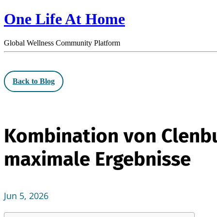
One Life At Home
Global Wellness Community Platform
Back to Blog
Kombination von Clenbu
maximale Ergebnisse
Jun 5, 2026