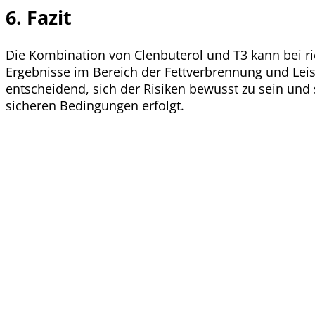
6. Fazit
Die Kombination von Clenbuterol und T3 kann bei r
Ergebnisse im Bereich der Fettverbrennung und Leis
entscheidend, sich der Risiken bewusst zu sein und
sicheren Bedingungen erfolgt.