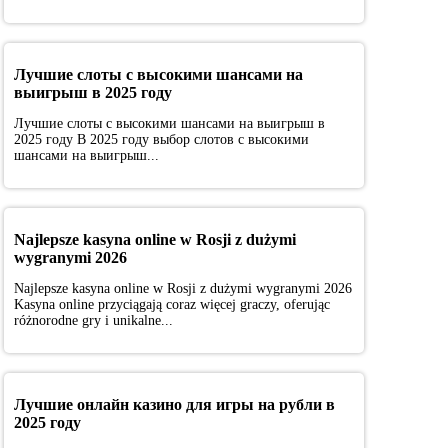
Лучшие слоты с высокими шансами на
выигрыш в 2025 году
Лучшие слоты с высокими шансами на выигрыш в
2025 году В 2025 году выбор слотов с высокими
шансами на выигрыш...
Najlepsze kasyna online w Rosji z dużymi
wygranymi 2026
Najlepsze kasyna online w Rosji z dużymi wygranymi 2026
Kasyna online przyciągają coraz więcej graczy, oferując
różnorodne gry i unikalne...
Лучшие онлайн казино для игры на рубли в
2025 году