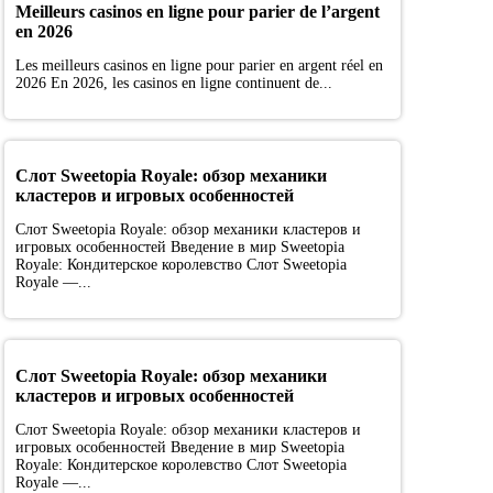
Meilleurs casinos en ligne pour parier de l’argent
en 2026
Les meilleurs casinos en ligne pour parier en argent réel en
2026 En 2026, les casinos en ligne continuent de...
Слот Sweetopia Royale: обзор механики
кластеров и игровых особенностей
Слот Sweetopia Royale: обзор механики кластеров и
игровых особенностей Введение в мир Sweetopia
Royale: Кондитерское королевство Слот Sweetopia
Royale —...
Слот Sweetopia Royale: обзор механики
кластеров и игровых особенностей
Слот Sweetopia Royale: обзор механики кластеров и
игровых особенностей Введение в мир Sweetopia
Royale: Кондитерское королевство Слот Sweetopia
Royale —...