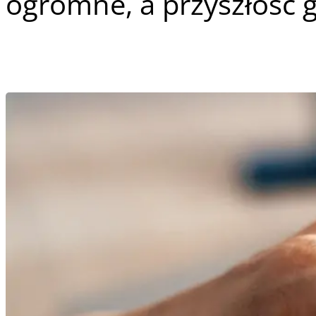
ogromne, a przyszłość g