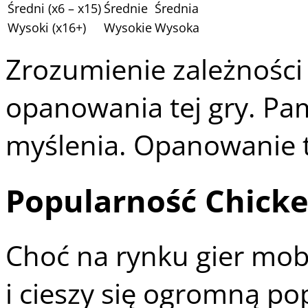
Średni (x6 – x15)
Średnie
Średnia
Wysoki (x16+)
Wysokie
Wysoka
Zrozumienie zależności
opanowania tej gry. Pam
myślenia. Opanowanie t
Popularność Chicke
Choć na rynku gier mobi
i cieszy się ogromną po