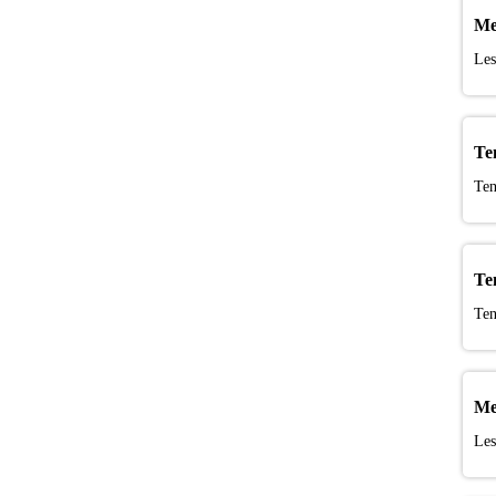
Me
Les
Te
Ten
Te
Ten
Me
Les