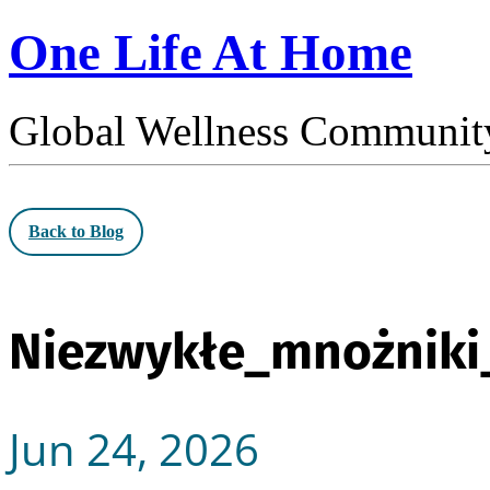
One Life At Home
Global Wellness Communit
Back to Blog
Niezwykłe_mnożniki
Jun 24, 2026