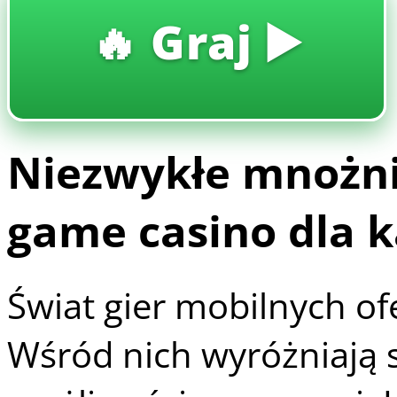
🔥 Graj ▶️
Niezwykłe mnożni
game casino dla k
Świat gier mobilnych of
Wśród nich wyróżniają s