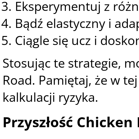
Eksperymentuj z różn
Bądź elastyczny i ada
Ciągle się ucz i dosko
Stosując te strategie, 
Road. Pamiętaj, że w te
kalkulacji ryzyka.
Przyszłość Chicken