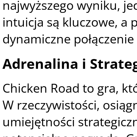
najwyższego wyniku, jed
intuicja są kluczowe, a
dynamiczne połączenie 
Adrenalina i Strate
Chicken Road to gra, kt
W rzeczywistości, osiąg
umiejętności strategic