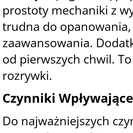
prostoty mechaniki z wy
trudna do opanowania, 
zaawansowania. Dodatko
od pierwszych chwil. To 
rozrywki.
Czynniki Wpływające
Do najważniejszych czy