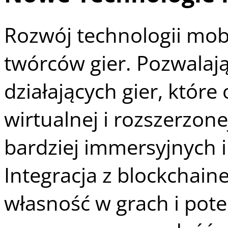
Rozwój technologii mobi
twórców gier. Pozwalają
działających gier, które
wirtualnej i rozszerzon
bardziej immersyjnych i
Integracja z blockchain
własność w grach i pote