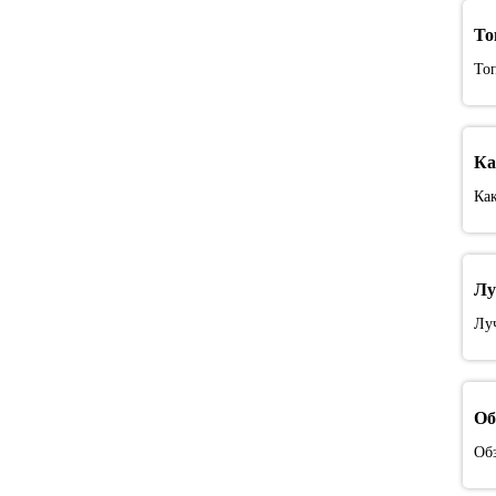
То
То
Ка
Как
Лу
Луч
Об
Обз