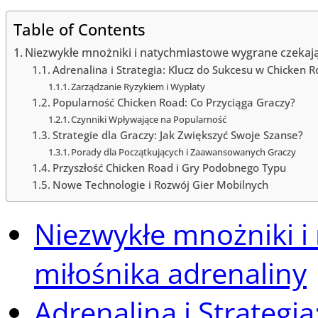
Table of Contents
Niezwykłe mnożniki i natychmiastowe wygrane czekają
Adrenalina i Strategia: Klucz do Sukcesu w Chicken 
Zarządzanie Ryzykiem i Wypłaty
Popularność Chicken Road: Co Przyciąga Graczy?
Czynniki Wpływające na Popularność
Strategie dla Graczy: Jak Zwiększyć Swoje Szanse?
Porady dla Początkujących i Zaawansowanych Graczy
Przyszłość Chicken Road i Gry Podobnego Typu
Nowe Technologie i Rozwój Gier Mobilnych
Niezwykłe mnożniki i
miłośnika adrenaliny
Adrenalina i Strategi