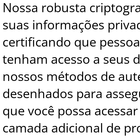
Nossa robusta criptogr
suas informações privad
certificando que pesso
tenham acesso a seus d
nossos métodos de aut
desenhados para assegu
que você possa acessar
camada adicional de pr