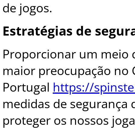
de jogos.
Estratégias de segur
Proporcionar um meio d
maior preocupação no 
Portugal
https://spinste
medidas de segurança d
proteger os nossos jog