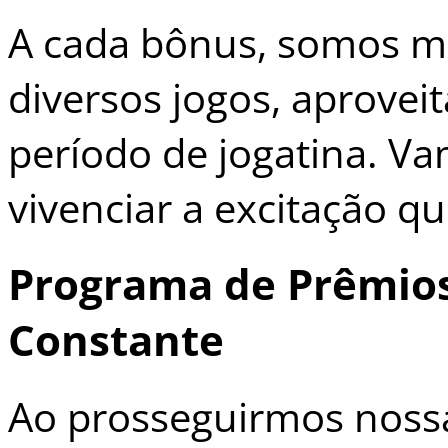
A cada bônus, somos mo
diversos jogos, aprove
período de jogatina. Va
vivenciar a excitação q
Programa de Prêmios
Constante
Ao prosseguirmos nossa