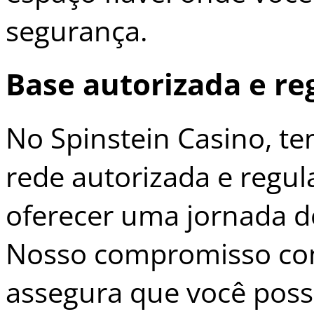
segurança.
Base autorizada e re
No Spinstein Casino, t
rede autorizada e regul
oferecer uma jornada de
Nosso compromisso com
assegura que você poss