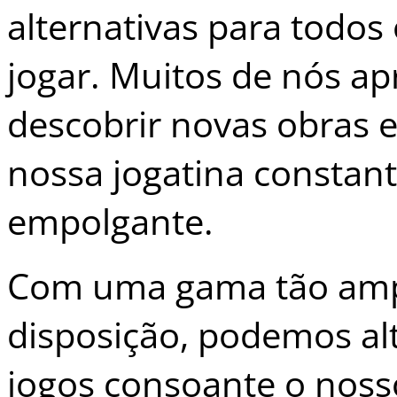
alternativas para todos 
jogar. Muitos de nós a
descobrir novas obras 
nossa jogatina constan
empolgante.
Com uma gama tão ampl
disposição, podemos alt
jogos consoante o nosso