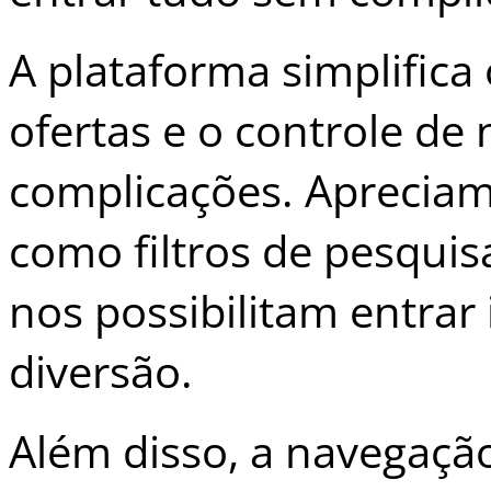
A plataforma simplific
ofertas e o controle de
complicações. Aprecia
como filtros de pesquis
nos possibilitam entra
diversão.
Além disso, a navegaçã