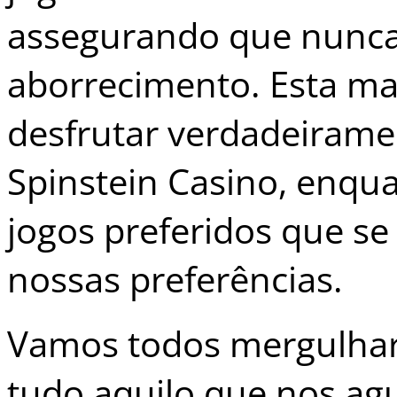
assegurando que nunca 
aborrecimento. Esta ma
desfrutar verdadeiram
Spinstein Casino, enqu
jogos preferidos que s
nossas preferências.
Vamos todos mergulhar 
tudo aquilo que nos ag