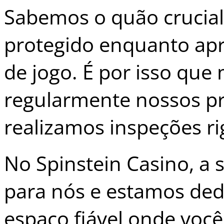
Sabemos o quão crucial 
protegido enquanto apr
de jogo. É por isso qu
regularmente nossos pr
realizamos inspeções ri
No Spinstein Casino, a 
para nós e estamos de
espaço fiável onde voc