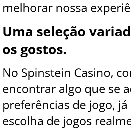
melhorar nossa experiê
Uma seleção variad
os gostos.
No Spinstein Casino, c
encontrar algo que se 
preferências de jogo, já
escolha de jogos realm