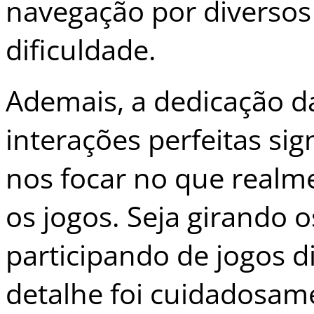
navegação por diversos
dificuldade.
Ademais, a dedicação d
interações perfeitas si
nos focar no que realme
os jogos. Seja girando o
participando de jogos d
detalhe foi cuidadosam