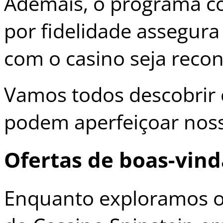
Ademais, o programa c
por fidelidade assegur
com o casino seja reco
Vamos todos descobrir 
podem aperfeiçoar noss
Ofertas de boas-vind
Enquanto exploramos o