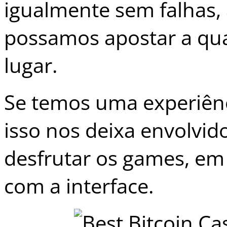
igualmente sem falhas,
possamos apostar a qu
lugar.
Se temos uma experiênc
isso nos deixa envolvi
desfrutar os games, em
com a interface.