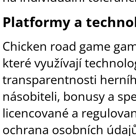
Platformy a techno
Chicken road game gamb
které využívají technolo
transparentnosti herníh
násobiteli, bonusy a spe
licencované a regulovan
ochrana osobních údajů.