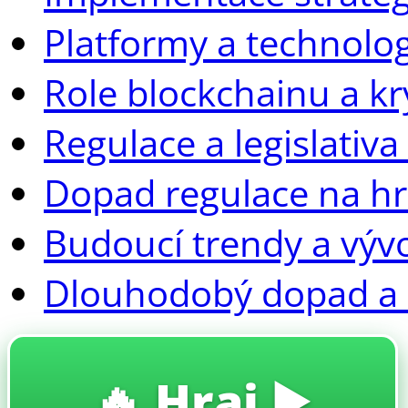
Platformy a technolo
Role blockchainu a k
Regulace a legislativ
Dopad regulace na hr
Budoucí trendy a výv
Dlouhodobý dopad a e
🔥 Hraj ▶️