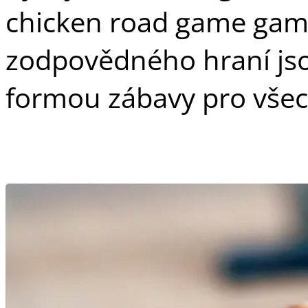
chicken road game gamb
zodpovědného hraní jso
formou zábavy pro vše