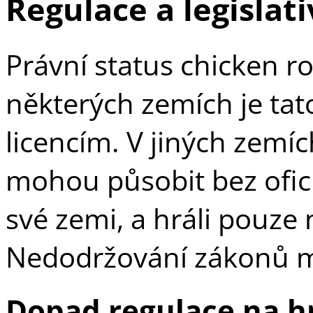
Regulace a legislat
Právní status chicken roa
některých zemích je ta
licencím. V jiných zemíc
mohou působit bez oficiá
své zemi, a hráli pouze
Nedodržování zákonů mů
Dopad regulace na h