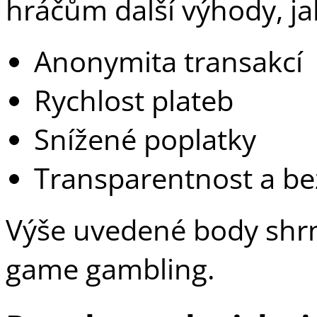
hráčům další výhody, j
Anonymita transakcí
Rychlost plateb
Snížené poplatky
Transparentnost a b
Výše uvedené body shrn
game gambling.