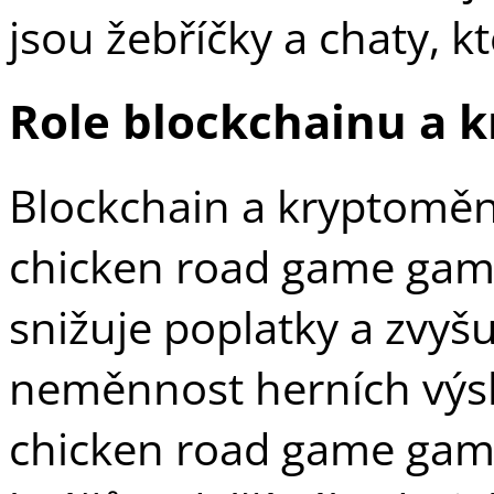
jsou žebříčky a chaty, k
Role blockchainu a 
Blockchain a kryptoměny
chicken road game gamb
snižuje poplatky a zvyš
neměnnost herních výsl
chicken road game gamb