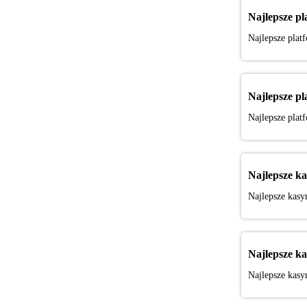
Najlepsze pl
Najlepsze plat
Najlepsze pl
Najlepsze plat
Najlepsze k
Najlepsze kasy
Najlepsze k
Najlepsze kasy