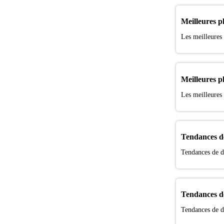
Meilleures p
Les meilleures
Meilleures p
Les meilleures
Tendances d
Tendances de d
Tendances d
Tendances de d