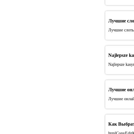
Лучшие сло
Лучшие слоты
Najlepsze k
Najlepsze kasy
Лучшие онл
Лучшие онлайн
Как Выбрат
htmlCopyEditК