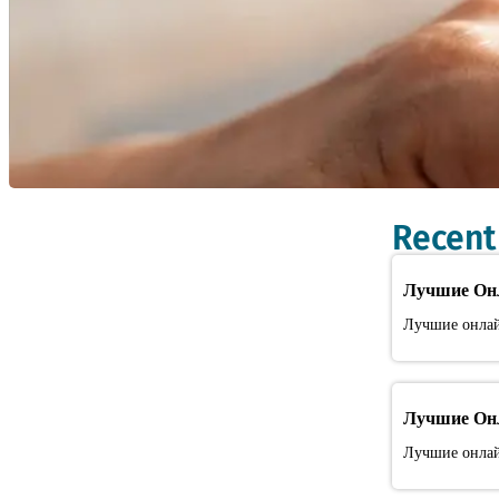
Recent
Лучшие Онл
Лучшие онлайн
Лучшие Онл
Лучшие онлайн