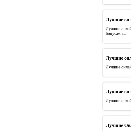
Лучшие онл
Лучшие онлай
бонусами...
Лучшие онл
Лучшие онлай
Лучшие онл
Лучшие онлай
Лучшие Онл