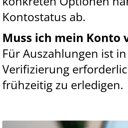
konkreten Optionen h
Kontostatus ab.
Muss ich mein Konto v
Für Auszahlungen ist in
Verifizierung erforderlic
frühzeitig zu erledigen.