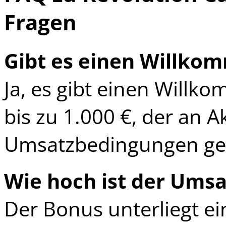
Fragen
Gibt es einen Willk
Ja, es gibt einen Will
bis zu 1.000 €, der an A
Umsatzbedingungen geb
Wie hoch ist der Umsa
Der Bonus unterliegt e