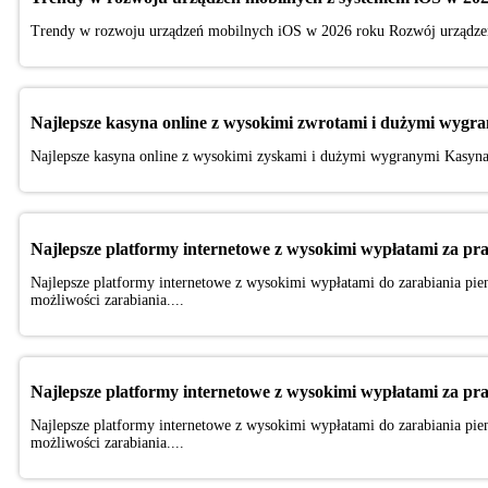
Trendy w rozwoju urządzeń mobilnych iOS w 2026 roku Rozwój urządzeń 
Najlepsze kasyna online z wysokimi zwrotami i dużymi wygr
Najlepsze kasyna online z wysokimi zyskami i dużymi wygranymi Kasyna 
Najlepsze platformy internetowe z wysokimi wypłatami za pr
Najlepsze platformy internetowe z wysokimi wypłatami do zarabiania pien
możliwości zarabiania....
Najlepsze platformy internetowe z wysokimi wypłatami za pr
Najlepsze platformy internetowe z wysokimi wypłatami do zarabiania pien
możliwości zarabiania....