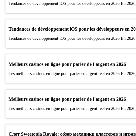
Tendances de développement iOS pour les développeurs en 2026 En 2026, 
Tendances de développement iOS pour les développeurs en 2
Tendances de développement iOS pour les développeurs en 2026 En 2026, 
Meilleurs casinos en ligne pour parier de l’argent en 2026
Les meilleurs casinos en ligne pour parier en argent réel en 2026 En 2026, 
Meilleurs casinos en ligne pour parier de l’argent en 2026
Les meilleurs casinos en ligne pour parier en argent réel en 2026 En 2026, 
Слот Sweetopia Royale: обзор механики кластеров и игро