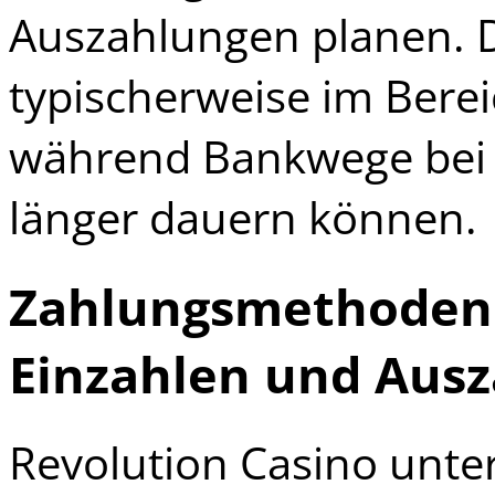
Auszahlungen planen. Di
typischerweise im Berei
während Bankwege be
länger dauern können.
Zahlungsmethoden 
Einzahlen und Aus
Revolution Casino unte