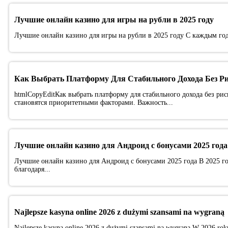
Лучшие онлайн казино для игры на рубли в 2025 году
Лучшие онлайн казино для игры на рубли в 2025 году С каждым год
Как Выбрать Платформу Для Стабильного Дохода Без Р
htmlCopyEditКак выбрать платформу для стабильного дохода без рис
становятся приоритетными факторами. Важность...
Лучшие онлайн казино для Андроид с бонусами 2025 года
Лучшие онлайн казино для Андроид с бонусами 2025 года В 2025 г
благодаря...
Najlepsze kasyna online 2026 z dużymi szansami na wygraną
Najlepsze kasyna online 2026 z dużymi szansami na wygraną W 2026 roku 