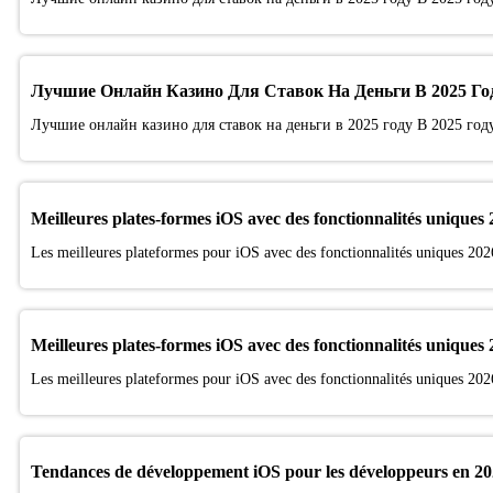
Лучшие Онлайн Казино Для Ставок На Деньги В 2025 Го
Лучшие онлайн казино для ставок на деньги в 2025 году В 2025 год
Meilleures plates-formes iOS avec des fonctionnalités uniques
Les meilleures plateformes pour iOS avec des fonctionnalités uniques 202
Meilleures plates-formes iOS avec des fonctionnalités uniques
Les meilleures plateformes pour iOS avec des fonctionnalités uniques 202
Tendances de développement iOS pour les développeurs en 2