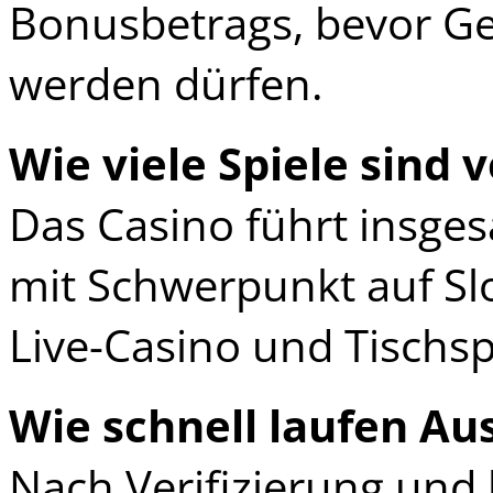
Bonusbetrags, bevor G
werden dürfen.
Wie viele Spiele sind 
Das Casino führt insges
mit Schwerpunkt auf Sl
Live-Casino und Tischsp
Wie schnell laufen A
Nach Verifizierung und b