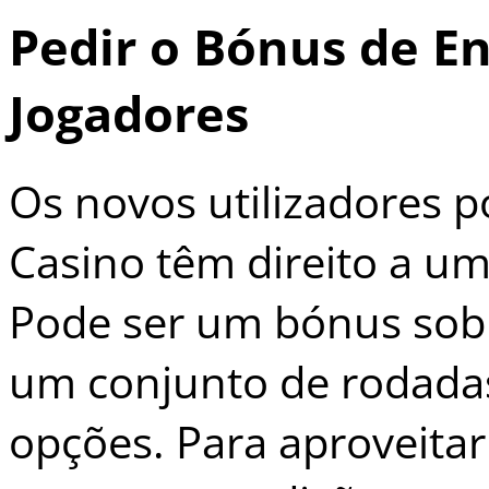
Pedir o Bónus de E
Jogadores
Os novos utilizadores p
Casino têm direito a u
Pode ser um bónus sobr
um conjunto de rodadas
opções. Para aproveitar 