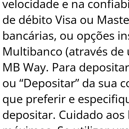
velocidade e na confiab
de débito Visa ou Maste
bancárias, ou opções i
Multibanco (através de
MB Way. Para depositar
ou “Depositar” da sua 
que preferir e especifiq
depositar. Cuidado aos 