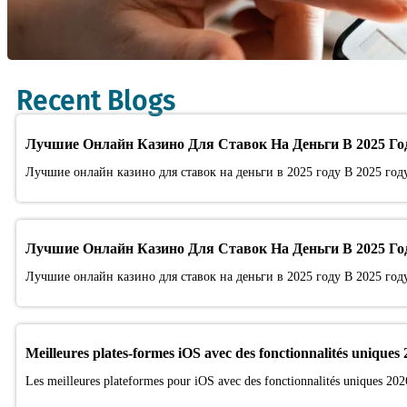
Recent Blogs
Лучшие Онлайн Казино Для Ставок На Деньги В 2025 Го
Лучшие онлайн казино для ставок на деньги в 2025 году В 2025 год
Лучшие Онлайн Казино Для Ставок На Деньги В 2025 Го
Лучшие онлайн казино для ставок на деньги в 2025 году В 2025 год
Meilleures plates-formes iOS avec des fonctionnalités uniques
Les meilleures plateformes pour iOS avec des fonctionnalités uniques 202