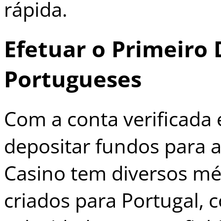
rápida.
Efetuar o Primeiro
Portugueses
Com a conta verificada 
depositar fundos para a
Casino tem diversos m
criados para Portugal,