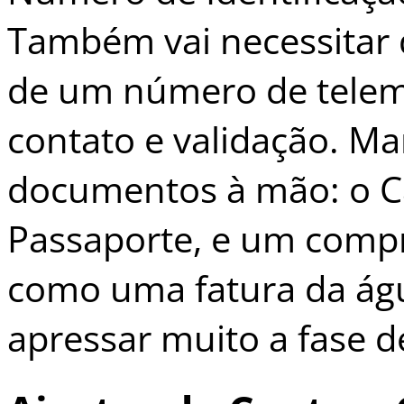
Também vai necessitar 
de um número de telem
contato e validação. M
documentos à mão: o C
Passaporte, e um compr
como uma fatura da água
apressar muito a fase de