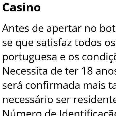
Casino
Antes de apertar no bot
se que satisfaz todos os 
portuguesa e os condiçõ
Necessita de ter 18 ano
será confirmada mais 
necessário ser resident
Número de Identificação 