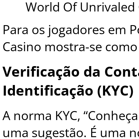
Para os jogadores em Po
Casino mostra-se como
Verificação da Cont
Identificação (KYC)
A norma KYC, “Conheça 
uma sugestão. É uma n