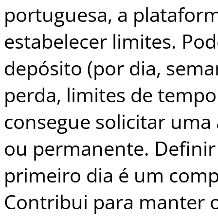
portuguesa, a platafor
estabelecer limites. Pod
depósito (por dia, sema
perda, limites de tempo
consegue solicitar uma
ou permanente. Definir 
primeiro dia é um comp
Contribui para manter o