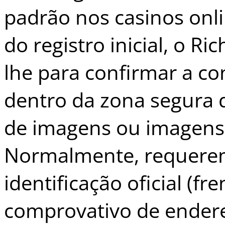
padrão nos casinos onl
do registro inicial, o Ri
lhe para confirmar a co
dentro da zona segura d
de imagens ou imagens v
Normalmente, requere
identificação oficial (fr
comprovativo de ender