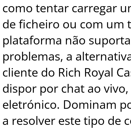
como tentar carregar 
de ficheiro ou com um
plataforma não suporta
problemas, a alternativ
cliente do Rich Royal Ca
dispor por chat ao vivo,
eletrónico. Dominam po
a resolver este tipo de