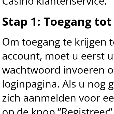
Casino klantenservice.
Stap 1: Toegang tot
Om toegang te krijgen t
account, moet u eerst 
wachtwoord invoeren op
loginpagina. Als u nog 
zich aanmelden voor e
op de knop “Registreer” 