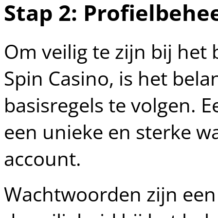
Stap 2: Profielbehee
Om veilig te zijn bij het
Spin Casino, is het bela
basisregels te volgen. E
een unieke en sterke 
account.
Wachtwoorden zijn een 