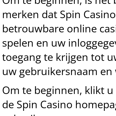
merken dat Spin Casino 
betrouwbare online casin
spelen en uw inloggeg
toegang te krijgen tot 
uw gebruikersnaam en 
Om te beginnen, klikt u
de Spin Casino homepa