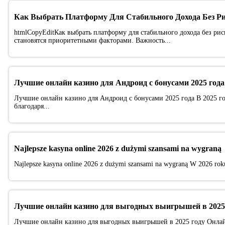
Как Выбрать Платформу Для Стабильного Дохода Без Р
htmlCopyEditКак выбрать платформу для стабильного дохода без рис
становятся приоритетными факторами. Важность...
Лучшие онлайн казино для Андроид с бонусами 2025 года
Лучшие онлайн казино для Андроид с бонусами 2025 года В 2025 г
благодаря...
Najlepsze kasyna online 2026 z dużymi szansami na wygraną
Najlepsze kasyna online 2026 z dużymi szansami na wygraną W 2026 roku 
Лучшие онлайн казино для выгодных выигрышей в 2025
Лучшие онлайн казино для выгодных выигрышей в 2025 году Онлай