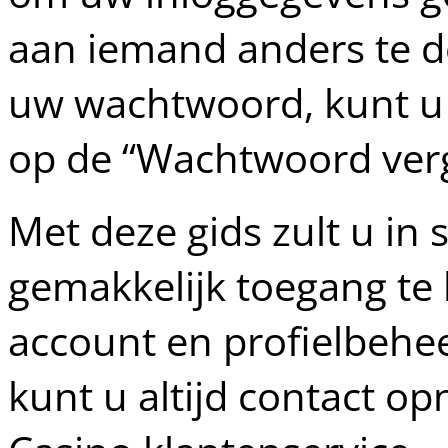
aan iemand anders te de
uw wachtwoord, kunt u 
op de “Wachtwoord verg
Met deze gids zult u in s
gemakkelijk toegang te 
account en profielbehee
kunt u altijd contact 