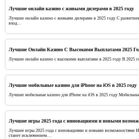
Лучшие онлайн казино с живыми дилерами в 2025 году
Лучшие онлайн казино с живыми дилерами в 2025 году С развитием
вход...
Лучшие Онлайн Казино С Высокими Выплатами 2025 Го
Лучшие онлайн казино с высокими выплатами в 2025 году В 2025 го
Лучшие мобильные казино для iPhone на iOS в 2025 году
Лучшие мобильные казино для iPhone на iOS в 2025 году Мобильные
Лучшие игры 2025 года с инновациями и новыми возмо
Лучшие игры 2025 года с инновациями и новыми возможностями Игр
станет исключением....