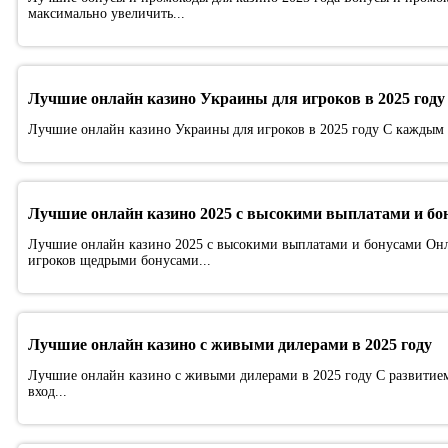
максимально увеличить...
Лучшие онлайн казино Украины для игроков в 2025 году
Лучшие онлайн казино Украины для игроков в 2025 году С каждым г
Лучшие онлайн казино 2025 с высокими выплатами и бо
Лучшие онлайн казино 2025 с высокими выплатами и бонусами Онла
игроков щедрыми бонусами...
Лучшие онлайн казино с живыми дилерами в 2025 году
Лучшие онлайн казино с живыми дилерами в 2025 году С развитием
вход...