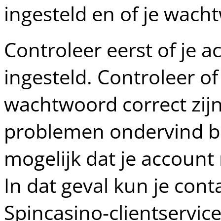
ingesteld en of je wacht
Controleer eerst of je a
ingesteld. Controleer of
wachtwoord correct zijn 
problemen ondervind bij
mogelijk dat je account n
In dat geval kun je co
Spincasino-clientservic