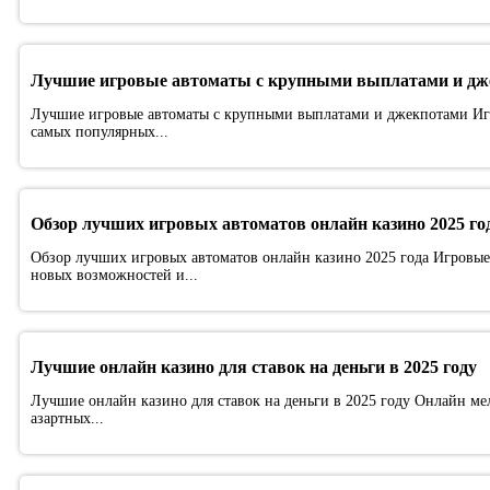
Лучшие игровые автоматы с крупными выплатами и дж
Лучшие игровые автоматы с крупными выплатами и джекпотами Иг
самых популярных...
Обзор лучших игровых автоматов онлайн казино 2025 го
Обзор лучших игровых автоматов онлайн казино 2025 года Игровые 
новых возможностей и...
Лучшие онлайн казино для ставок на деньги в 2025 году
Лучшие онлайн казино для ставок на деньги в 2025 году Онлайн ме
азартных...