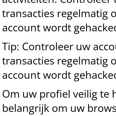
transacties regelmatig
account wordt gehacke
Tip: Controleer uw acc
transacties regelmatig
account wordt gehacke
Om uw profiel veilig te 
belangrijk om uw brows