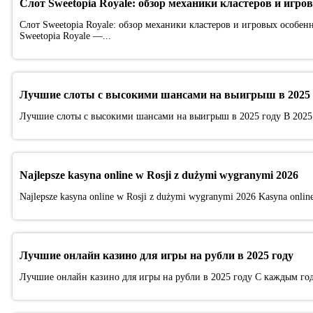
Слот Sweetopia Royale: обзор механики кластеров и игро
Слот Sweetopia Royale: обзор механики кластеров и игровых особен
Sweetopia Royale —...
Лучшие слоты с высокими шансами на выигрыш в 2025 
Лучшие слоты с высокими шансами на выигрыш в 2025 году В 2025
Najlepsze kasyna online w Rosji z dużymi wygranymi 2026
Najlepsze kasyna online w Rosji z dużymi wygranymi 2026 Kasyna online p
Лучшие онлайн казино для игры на рубли в 2025 году
Лучшие онлайн казино для игры на рубли в 2025 году С каждым год