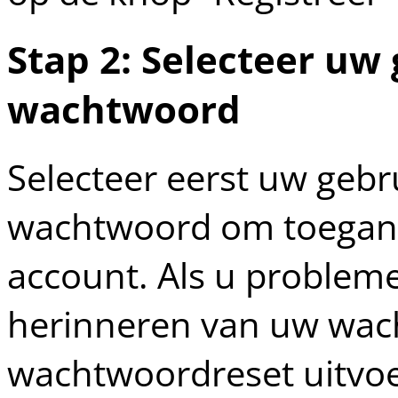
Stap 2: Selecteer u
wachtwoord
Selecteer eerst uw geb
wachtwoord om toegang 
account. Als u probleme
herinneren van uw wac
wachtwoordreset uitvo