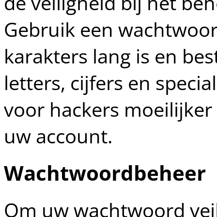
de veiligheid bij het be
Gebruik een wachtwoor
karakters lang is en bes
letters, cijfers en speci
voor hackers moeilijker
uw account.
Wachtwoordbeheer
Om uw wachtwoord veili