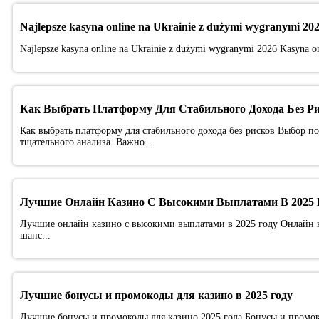
Najlepsze kasyna online na Ukrainie z dużymi wygranymi 20
Najlepsze kasyna online na Ukrainie z dużymi wygranymi 2026 Kasyna onl
Как Выбрать Платформу Для Стабильного Дохода Без Р
Как выбрать платформу для стабильного дохода без рисков Выбор п
тщательного анализа. Важно...
Лучшие Онлайн Казино С Высокими Выплатами В 2025 
Лучшие онлайн казино с высокими выплатами в 2025 году Онлайн ка
шанс...
Лучшие бонусы и промокоды для казино в 2025 году
Лучшие бонусы и промокоды для казино 2025 года Бонусы и промок