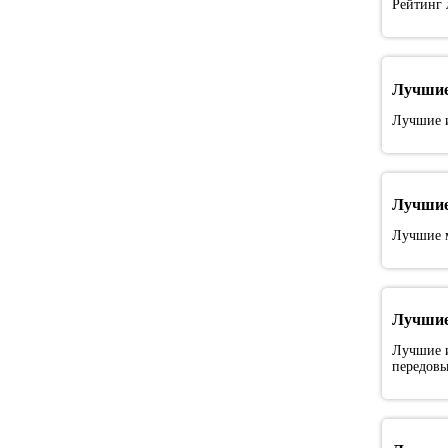
Рейтинг 
Лучшие
Лучшие и
Лучшие 
Лучшие м
Лучшие
Лучшие и
передовы