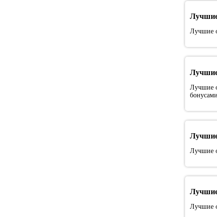
Лучшие
Лучшие о
Лучшие
Лучшие о
бонусами
Лучшие
Лучшие о
Лучшие
Лучшие о