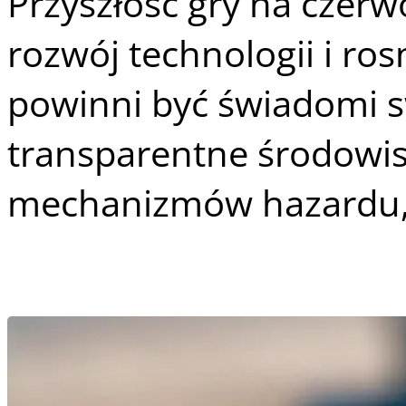
Przyszłość gry na czerw
rozwój technologii i r
powinni być świadomi s
transparentne środowisk
mechanizmów hazardu, t