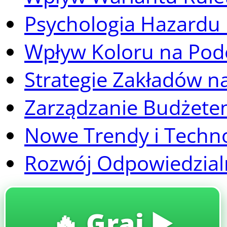
Psychologia Hazardu 
Wpływ Koloru na Pod
Strategie Zakładów n
Zarządzanie Budżetem 
Nowe Trendy i Techno
Rozwój Odpowiedzialn
🔥 Graj ▶️