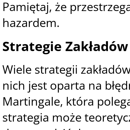
Pamiętaj, że przestrze
hazardem.
Strategie Zakładów
Wiele strategii zakładó
nich jest oparta na błę
Martingale, która poleg
strategia może teorety