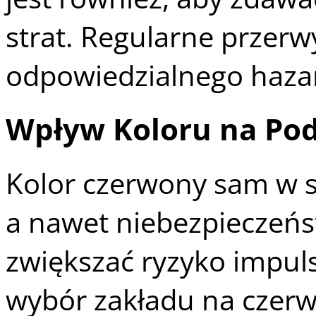
strat. Regularne przerw
odpowiedzialnego haza
Wpływ Koloru na Po
Kolor czerwony sam w so
a nawet niebezpieczeńs
zwiększać ryzyko impul
wybór zakładu na czerwo