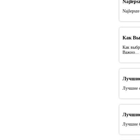
Najleps
Najlepsze
Как Вы
Как выбр
Важно...
Лучшие
Лучшие о
Лучшие 
Лучшие б