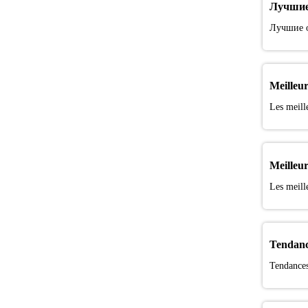
Лучшие
Лучшие о
Meilleur
Les meill
Meilleur
Les meill
Tendanc
Tendances