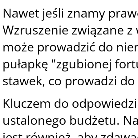
Nawet jeśli znamy praw
Wzruszenie związane z w
może prowadzić do niera
pułapkę "zgubionej for
stawek, co prowadzi do 
Kluczem do odpowiedzial
ustalonego budżetu. Na
jest również, aby zdawa