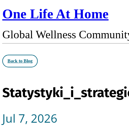
One Life At Home
Global Wellness Communit
Back to Blog
Statystyki_i_strate
Jul 7, 2026