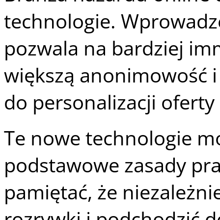
technologie. Wprowadzen
pozwala na bardziej imm
większą anonimowość i b
do personalizacji ofert
Te nowe technologie mo
podstawowe zasady pra
pamiętać, że niezależni
rozrywki i podchodzić 