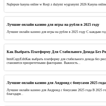
Najlepsze kasyna online w Rosji z dużymi wygranymi 2026 Kasyna online p
Лучшие онлайн казино для игры на рубли в 2025 году
Лучшие онлайн казино для игры на рубли в 2025 году С каждым год
Как Выбрать Платформу Для Стабильного Дохода Без Р
htmlCopyEditКак выбрать платформу для стабильного дохода без рис
становятся приоритетными факторами. Важность...
Лучшие онлайн казино для Андроид с бонусами 2025 года
Лучшие онлайн казино для Андроид с бонусами 2025 года В 2025 г
благодаря...