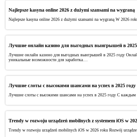
Najlepsze kasyna online 2026 z dużymi szansami na wygraną
Najlepsze kasyna online 2026 z dużymi szansami na wygraną W 2026 roku 
Лучшие онлайн казино для выгодных выигрышей в 2025
Лучшие онлайн казино для выгодных выигрышей в 2025 году Онлай
уникальные возможности для заработка....
Лучшие слоты с высокими шансами на успех в 2025 году
Лучшие слоты с высокими шансами на успех в 2025 году С каждым г
Trendy w rozwoju urządzeń mobilnych z systemem iOS w 202
Trendy w rozwoju urządzeń mobilnych iOS w 2026 roku Rozwój urządzeń 