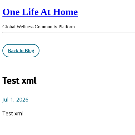
One Life At Home
Global Wellness Community Platform
Back to Blog
Test xml
Jul 1, 2026
Test xml