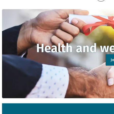
Health and we
J