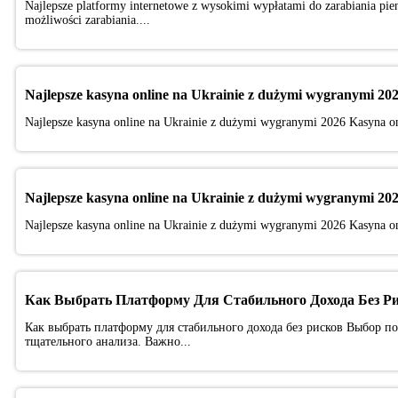
Najlepsze platformy internetowe z wysokimi wypłatami do zarabiania pien
możliwości zarabiania....
Najlepsze kasyna online na Ukrainie z dużymi wygranymi 20
Najlepsze kasyna online na Ukrainie z dużymi wygranymi 2026 Kasyna onl
Najlepsze kasyna online na Ukrainie z dużymi wygranymi 20
Najlepsze kasyna online na Ukrainie z dużymi wygranymi 2026 Kasyna onl
Как Выбрать Платформу Для Стабильного Дохода Без Р
Как выбрать платформу для стабильного дохода без рисков Выбор п
тщательного анализа. Важно...