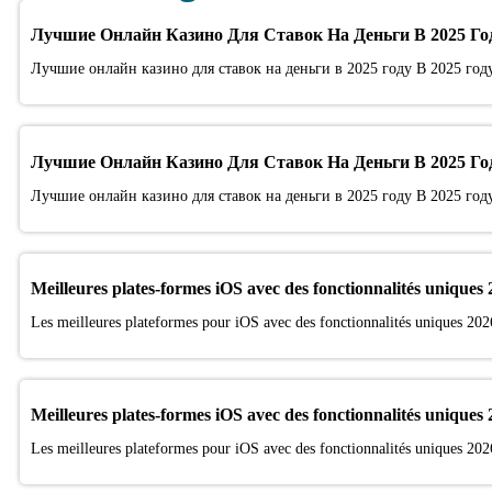
Лучшие Онлайн Казино Для Ставок На Деньги В 2025 Го
Лучшие онлайн казино для ставок на деньги в 2025 году В 2025 год
Лучшие Онлайн Казино Для Ставок На Деньги В 2025 Го
Лучшие онлайн казино для ставок на деньги в 2025 году В 2025 год
Meilleures plates-formes iOS avec des fonctionnalités uniques
Les meilleures plateformes pour iOS avec des fonctionnalités uniques 202
Meilleures plates-formes iOS avec des fonctionnalités uniques
Les meilleures plateformes pour iOS avec des fonctionnalités uniques 202