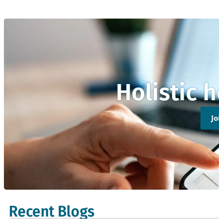
Holistic 
J
Recent Blogs