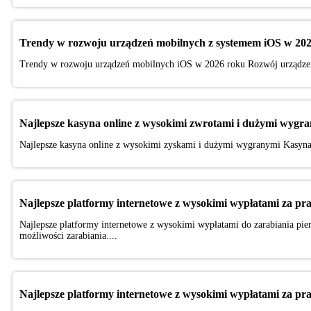
Trendy w rozwoju urządzeń mobilnych z systemem iOS w 202
Trendy w rozwoju urządzeń mobilnych iOS w 2026 roku Rozwój urządzeń 
Najlepsze kasyna online z wysokimi zwrotami i dużymi wygr
Najlepsze kasyna online z wysokimi zyskami i dużymi wygranymi Kasyna 
Najlepsze platformy internetowe z wysokimi wypłatami za pr
Najlepsze platformy internetowe z wysokimi wypłatami do zarabiania pien
możliwości zarabiania....
Najlepsze platformy internetowe z wysokimi wypłatami za pr