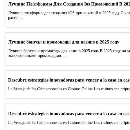
Лучшие Платформы Для Создания Ios Приложений В 20
Лучшие платформы для создания iOS приложений в 2025 году С ка
растет,...
Лучшие бонусы и промокоды для казино в 2025 году
Лучшие бонусы и промокоды для казино 2025 года В 2025 году онл
эксклюзивными промокодами....
Descubre estrategias innovadoras para vencer a la casa en ca
La Ventaja de las Criptomonedas en Casinos Online Los casinos con cript
Descubre estrategias innovadoras para vencer a la casa en ca
La Ventaja de las Criptomonedas en Casinos Online Los casinos con cript