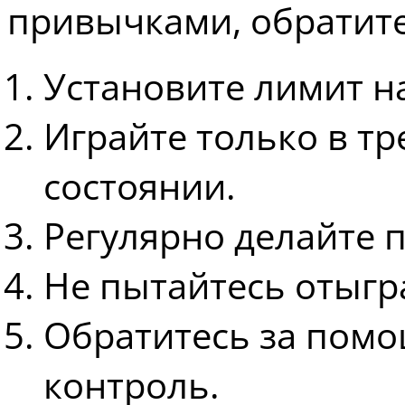
привычками, обратите
Установите лимит на
Играйте только в т
состоянии.
Регулярно делайте 
Не пытайтесь отыгр
Обратитесь за помощ
контроль.