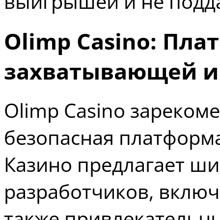
выигрышей и не подд
Olimp Casino: Пла
захватывающей и
Olimp Casino зареком
безопасная платформа
Казино предлагает ши
разработчиков, включ
также привлекательны