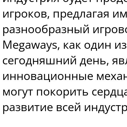
игроков, предлагая и
разнообразный игрово
Megaways, как один и
сегодняшний день, яв
инновационные механ
могут покорить сердц
развитие всей индуст