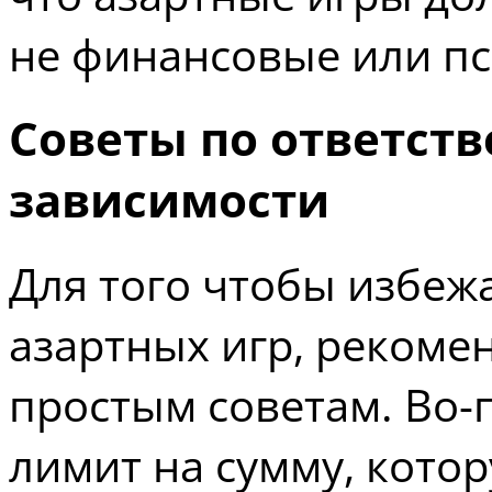
не финансовые или п
Советы по ответст
зависимости
Для того чтобы избеж
азартных игр, рекоме
простым советам. Во-
лимит на сумму, котор