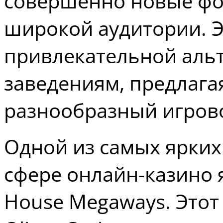
совершенно новые фо
широкой аудитории. Э
привлекательной аль
заведениям, предлага
разнообразный игров
Одной из самых ярких
сфере онлайн-казино 
House Megaways. Этот