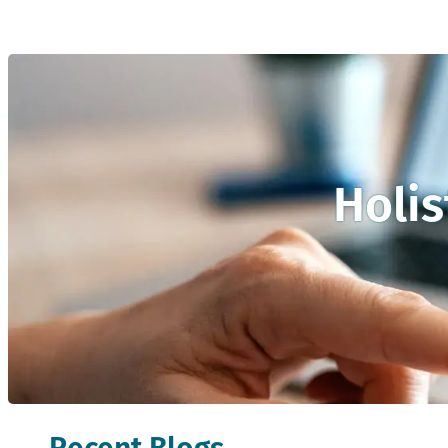
Holis