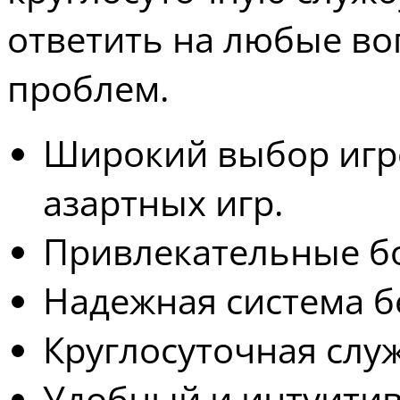
ответить на любые в
проблем.
Широкий выбор игро
азартных игр.
Привлекательные бо
Надежная система б
Круглосуточная слу
Удобный и интуити