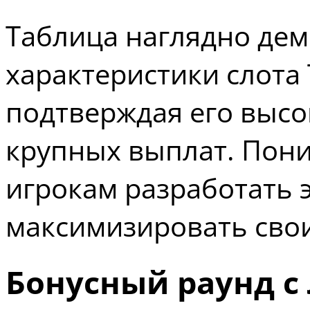
Таблица наглядно де
характеристики слота
подтверждая его высо
крупных выплат. Пон
игрокам разработать 
максимизировать свои
Бонусный раунд с