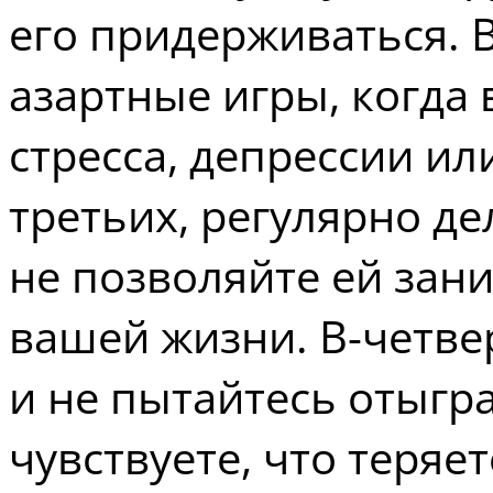
его придерживаться. В
азартные игры, когда 
стресса, депрессии ил
третьих, регулярно д
не позволяйте ей зан
вашей жизни. В-четве
и не пытайтесь отыгр
чувствуете, что теря