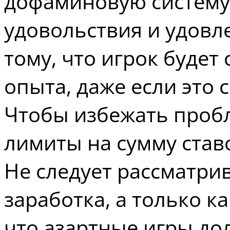
дофаминовую систему 
удовольствия и удовл
тому, что игрок будет
опыта, даже если это 
Чтобы избежать проб
лимиты на сумму ставо
Не следует рассматри
заработка, а только к
что азартные игры до