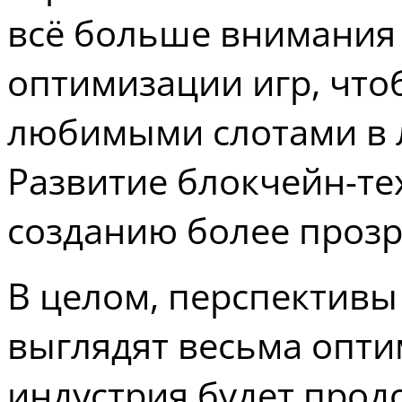
всё больше внимания 
оптимизации игр, что
любимыми слотами в л
Развитие блокчейн-те
созданию более прозр
В целом, перспективы
выглядят весьма опти
индустрия будет прод