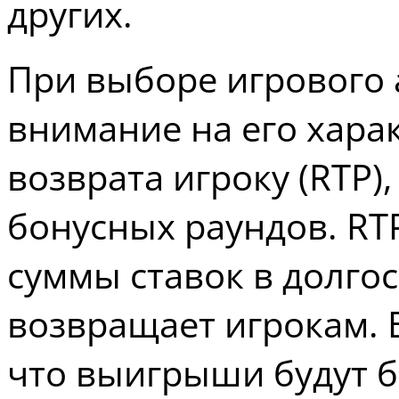
других.
При выборе игрового
внимание на его харак
возврата игроку (RTP)
бонусных раундов. RTP
суммы ставок в долго
возвращает игрокам. 
что выигрыши будут б