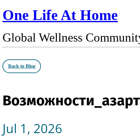
One Life At Home
Global Wellness Communit
Back to Blog
Возможности_азарт
Jul 1, 2026