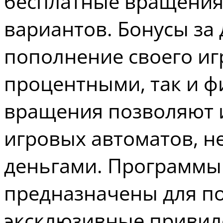
бесплатные вращения
вариантов. Бонусы за
пополнение своего игр
процентными, так и 
вращения позволяют 
игровых автоматов, н
деньгами. Программы 
предназначены для по
эксклюзивные привил