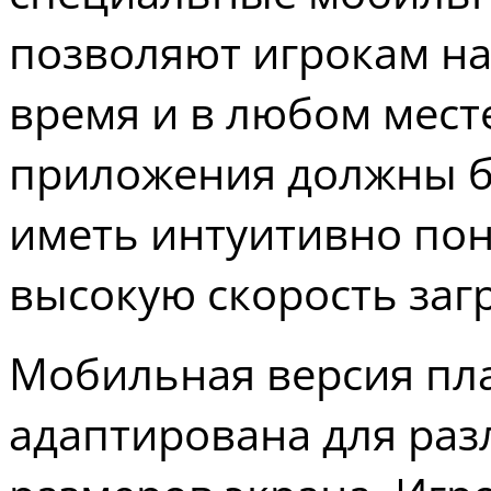
позволяют игрокам на
время и в любом мест
приложения должны б
иметь интуитивно по
высокую скорость загр
Мобильная версия пл
адаптирована для ра