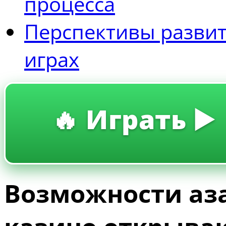
процесса
Перспективы развит
играх
🔥 Играть ▶️
Возможности аза