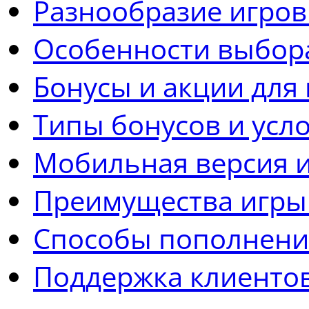
Разнообразие игров
Особенности выбор
Бонусы и акции для
Типы бонусов и усл
Мобильная версия и
Преимущества игры
Способы пополнения
Поддержка клиентов