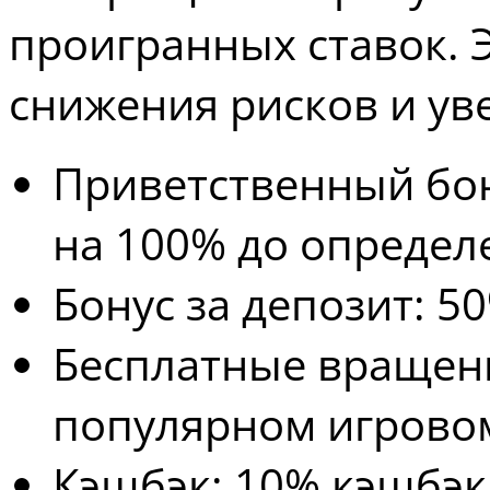
проигранных ставок. 
снижения рисков и ув
Приветственный бон
на 100% до определ
Бонус за депозит: 5
Бесплатные вращени
популярном игровом
Кэшбэк: 10% кэшбэк