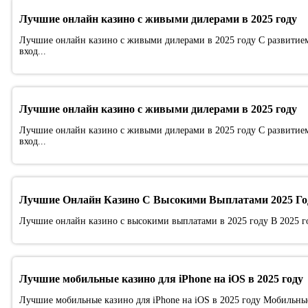
Лучшие онлайн казино с живыми дилерами в 2025 году
Лучшие онлайн казино с живыми дилерами в 2025 году С развитием
вход...
Лучшие онлайн казино с живыми дилерами в 2025 году
Лучшие онлайн казино с живыми дилерами в 2025 году С развитием
вход...
Лучшие Онлайн Казино С Высокими Выплатами 2025 Го
Лучшие онлайн казино с высокими выплатами в 2025 году В 2025 го
Лучшие мобильные казино для iPhone на iOS в 2025 году
Лучшие мобильные казино для iPhone на iOS в 2025 году Мобильные