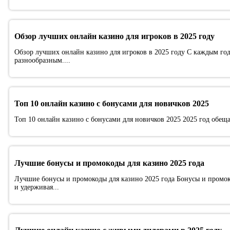
Обзор лучших онлайн казино для игроков в 2025 году
Обзор лучших онлайн казино для игроков в 2025 году С каждым го
разнообразным....
Топ 10 онлайн казино с бонусами для новичков 2025
Топ 10 онлайн казино с бонусами для новичков 2025 2025 год обещ
Лучшие бонусы и промокоды для казино 2025 года
Лучшие бонусы и промокоды для казино 2025 года Бонусы и промок
и удерживая...