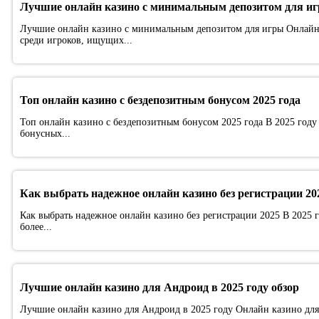
Лучшие онлайн казино с минимальным депозитом для и
Лучшие онлайн казино с минимальным депозитом для игры Онлайн 
среди игроков, ищущих...
Топ онлайн казино с бездепозитным бонусом 2025 года
Топ онлайн казино с бездепозитным бонусом 2025 года В 2025 год
бонусных...
Как выбрать надежное онлайн казино без регистрации 20
Как выбрать надежное онлайн казино без регистрации 2025 В 2025 
более...
Лучшие онлайн казино для Андроид в 2025 году обзор
Лучшие онлайн казино для Андроид в 2025 году Онлайн казино для 