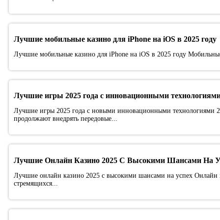
Лучшие мобильные казино для iPhone на iOS в 2025 году
Лучшие мобильные казино для iPhone на iOS в 2025 году Мобильные 
Лучшие игры 2025 года с инновационными технологиям
Лучшие игры 2025 года с новыми инновационными технологиями 20
продолжают внедрять передовые...
Лучшие Онлайн Казино 2025 С Высокими Шансами На У
Лучшие онлайн казино 2025 с высокими шансами на успех Онлайн ка
стремящихся...