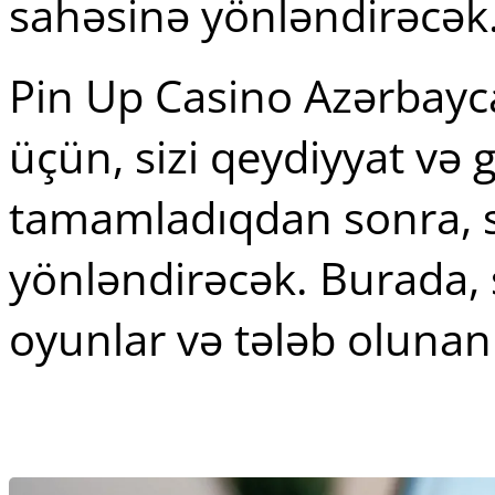
sahəsinə yönləndirəcək
Pin Up Casino Azərbay
üçün, sizi qeydiyyat və g
tamamladıqdan sonra, s
yönləndirəcək. Burada, s
oyunlar və tələb olunan 