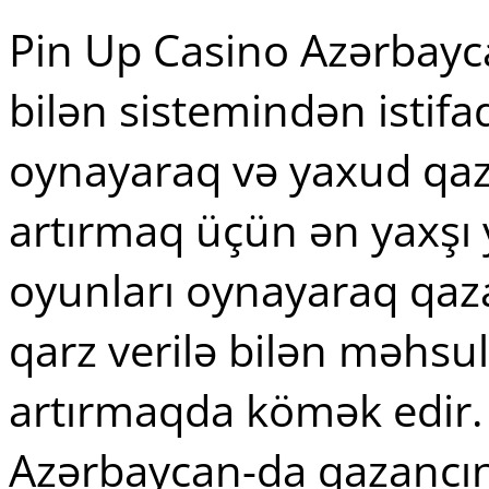
Pin Up Casino Azərbayc
bilən sistemindən istifa
oynayaraq və yaxud qa
artırmaq üçün ən yaxşı 
oyunları oynayaraq qaza
qarz verilə bilən məh
artırmaqda kömək edir.
Azərbaycan-da qazancın