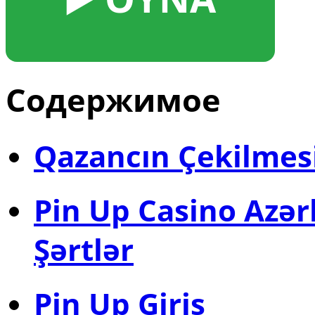
Содержимое
Qazancın Çekilmesi
Pin Up Casino Azə
Şərtlər
Pin Up Giriş