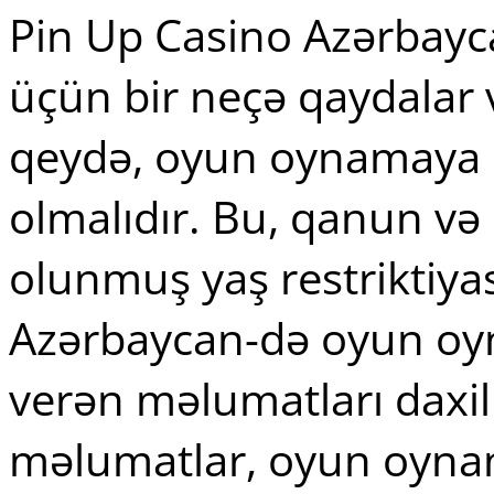
Pin Up Casino Azərbay
üçün bir neçə qaydalar v
qeydə, oyun oynamaya 
olmalıdır. Bu, qanun və
olunmuş yaş restriktiyas
Azərbaycan-də oyun oyn
verən məlumatları daxil
məlumatlar, oyun oynam