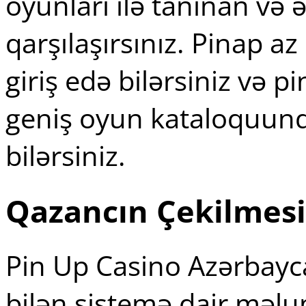
oyunları ilə tanınan və 
qarşılaşırsınız. Pinap az
giriş edə bilərsiniz və 
geniş oyun kataloquun
bilərsiniz.
Qazancın Çekilmesi
Pin Up Casino Azərbayc
bilən sistemə dair məlum