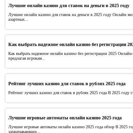
Лучшие онлайн казино для ставок на деньги в 2025 году
Лучшие онлайн казино для ставок на деньги в 2025 году Онлайн ме
азартных...
Как выбрать надежное онлайн казино без регистрации 20
Как выбрать надежное онлайн казино без регистрации 2025 Онлайн-к
предлагая игрокам...
Рейтинг лучших казино для ставок в рублях 2025 года
Рейтинг лучших казино для ставок в рублях 2025 года В 2025 году с
Лучшие игровые автоматы онлайн казино 2025 года
Лучшие игровые автоматы онлайн казино 2025 года обзор В 2025 г
захватывающих...