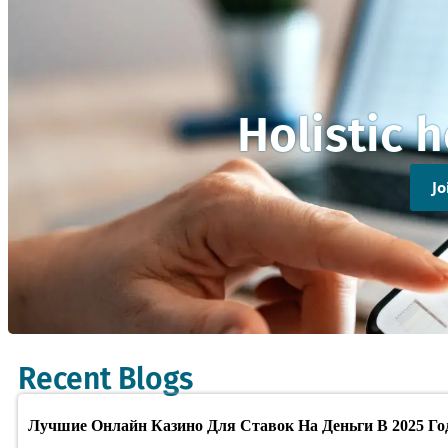
Holistic 
J
Recent Blogs
Лучшие Онлайн Казино Для Ставок На Деньги В 2025 Го