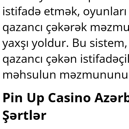
istifadə etmək, oyunlar
qazancı çəkərək məzmu
yaxşı yoldur. Bu sistem
qazancı çəkən istifadəçil
məhsulun məzmununu a
Pin Up Casino Azər
Şərtlər