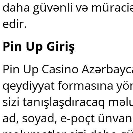
daha güvənli və müraci
edir.
Pin Up Giriş
Pin Up Casino Azərbayca
qeydiyyat formasına yö
sizi tanışlaşdıracaq məl
ad, soyad, e-poçt ünvanı