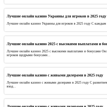
Лучшие онлайн казино Украины для игроков в 2025 году
Лучшие онлайн казино Украины для игроков в 2025 году С каждым г
Лучшие онлайн казино 2025 с высокими выплатами и бо
Лучшие онлайн казино 2025 с высокими выплатами и бонусами Онла
игроков щедрыми бонусами...
Лучшие онлайн казино с живыми дилерами в 2025 году
Лучшие онлайн казино с живыми дилерами в 2025 году С развитием
вход...
Лучшие онлайн казино с живыми дилерами в 2025 году