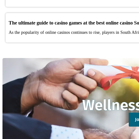
The ultimate guide to casino games at the best online casino S
As the popularity of online casinos continues to rise, players in South Afri
Wellnes
J