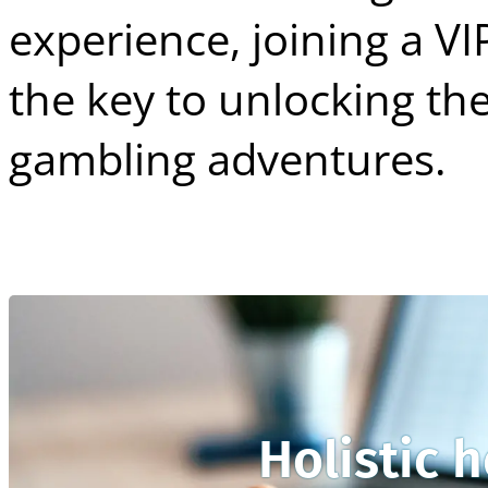
experience, joining a V
the key to unlocking the 
gambling adventures.
Holistic 