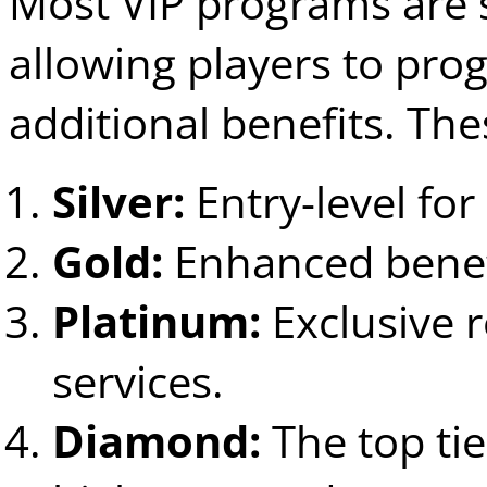
Most VIP programs are s
allowing players to pro
additional benefits. The
Silver:
Entry-level for
Gold:
Enhanced benefi
Platinum:
Exclusive 
services.
Diamond:
The top tie