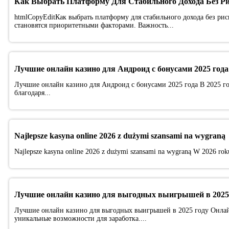
Как Выбрать Платформу Для Стабильного Дохода Без Р
htmlCopyEditКак выбрать платформу для стабильного дохода без рис
становятся приоритетными факторами. Важность...
Лучшие онлайн казино для Андроид с бонусами 2025 года
Лучшие онлайн казино для Андроид с бонусами 2025 года В 2025 г
благодаря...
Najlepsze kasyna online 2026 z dużymi szansami na wygraną
Najlepsze kasyna online 2026 z dużymi szansami na wygraną W 2026 roku 
Лучшие онлайн казино для выгодных выигрышей в 2025
Лучшие онлайн казино для выгодных выигрышей в 2025 году Онлай
уникальные возможности для заработка....