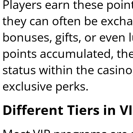
Players earn these poin
they can often be exch
bonuses, gifts, or even
points accumulated, the
status within the casin
exclusive perks.
Different Tiers in 