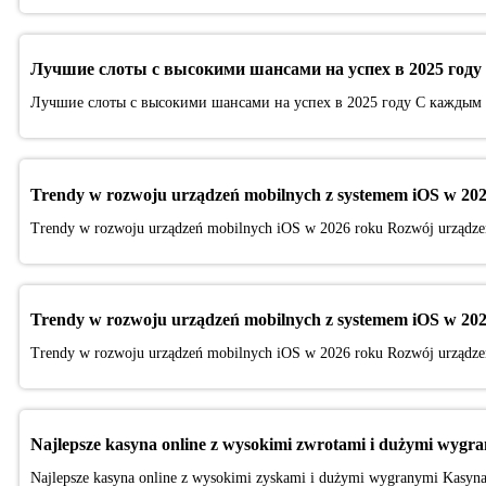
Лучшие слоты с высокими шансами на успех в 2025 году
Лучшие слоты с высокими шансами на успех в 2025 году С каждым г
Trendy w rozwoju urządzeń mobilnych z systemem iOS w 202
Trendy w rozwoju urządzeń mobilnych iOS w 2026 roku Rozwój urządzeń 
Trendy w rozwoju urządzeń mobilnych z systemem iOS w 202
Trendy w rozwoju urządzeń mobilnych iOS w 2026 roku Rozwój urządzeń 
Najlepsze kasyna online z wysokimi zwrotami i dużymi wygr
Najlepsze kasyna online z wysokimi zyskami i dużymi wygranymi Kasyna 