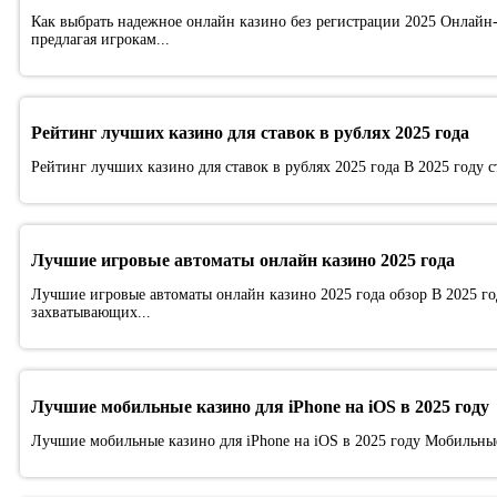
Как выбрать надежное онлайн казино без регистрации 2025 Онлайн-к
предлагая игрокам...
Рейтинг лучших казино для ставок в рублях 2025 года
Рейтинг лучших казино для ставок в рублях 2025 года В 2025 году с
Лучшие игровые автоматы онлайн казино 2025 года
Лучшие игровые автоматы онлайн казино 2025 года обзор В 2025 г
захватывающих...
Лучшие мобильные казино для iPhone на iOS в 2025 году
Лучшие мобильные казино для iPhone на iOS в 2025 году Мобильные 